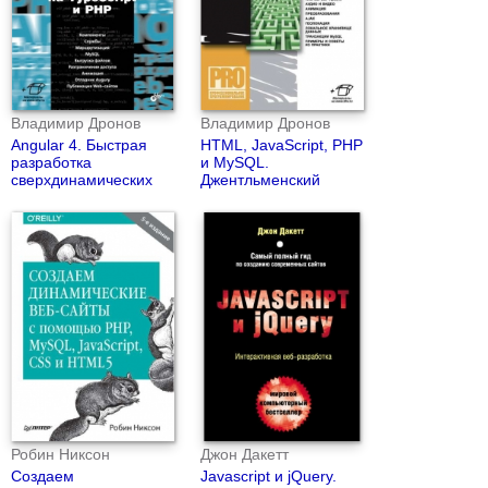
Владимир Дронов
Владимир Дронов
Angular 4. Быстрая
HTML, JavaScript, PHP
разработка
и MySQL.
сверхдинамических
Джентльменский
Web-сайтов на
набор Web-мастера
TypeScript и PHP
(4-е издание)
Робин Никсон
Джон Дакетт
Создаем
Javascript и jQuery.