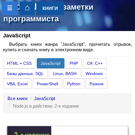
CoderNotes
- заметки
⌂
☰
КНИГИ
программиста
JavaScript
Выбрать книги жанра "JavaScript", прочитать отрывок,
купить и скачать книгу в электронном виде.
HTML + CSS
JavaScript
PHP
C#, C++
Базы данных, SQL
Linux, BASH
Windows
VBA, Excel
PowerShell
Python
Разное
Все книги
JavaScript
Node.js в действии. 2-е издание