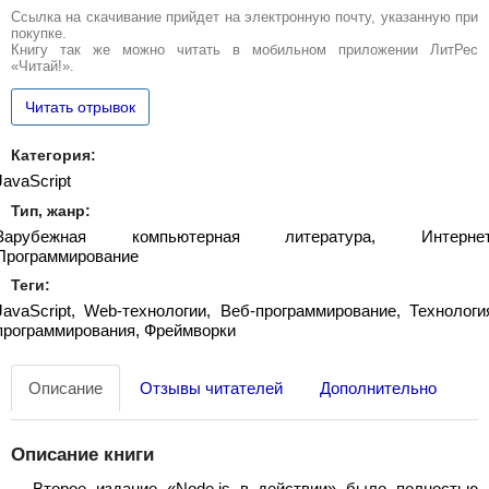
Ссылка на скачивание прийдет на электронную почту, указанную при
покупке.
Книгу так же можно читать в мобильном приложении ЛитРес
«Читай!».
Читать отрывок
Категория:
JavaScript
Тип, жанр:
Зарубежная компьютерная литература, Интернет
Программирование
Теги:
JavaScript, Web-технологии, Веб-программирование, Технологи
программирования, Фреймворки
Описание
Отзывы читателей
Дополнительно
Описание книги
Второе издание «Node.js в действии» было полностью