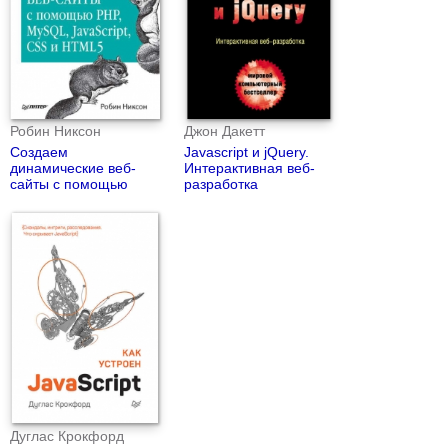
Робин Никсон
Джон Дакетт
Создаем
Javascript и jQuery.
динамические веб-
Интерактивная веб-
сайты с помощью
разработка
PHP, MySQL,
JavaScript, CSS и
HTML5
Дуглас Крокфорд