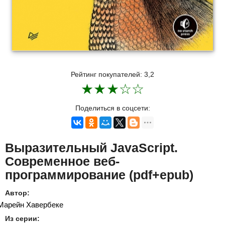
Рейтинг покупателей:
3,2
★
★
★
☆
☆
Поделиться в соцсети:
Выразительный JavaScript.
Современное веб-
программирование (pdf+epub)
Автор:
Марейн Хавербеке
Из серии: