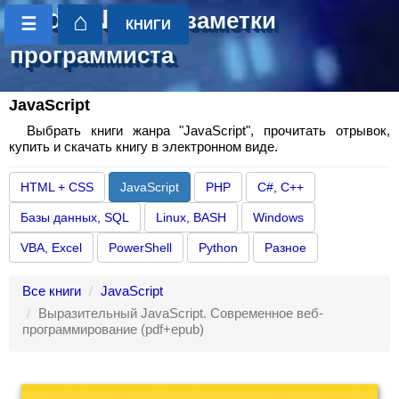
CoderNotes
- заметки
⌂
☰
КНИГИ
программиста
JavaScript
Выбрать книги жанра "JavaScript", прочитать отрывок,
купить и скачать книгу в электронном виде.
HTML + CSS
JavaScript
PHP
C#, C++
Базы данных, SQL
Linux, BASH
Windows
VBA, Excel
PowerShell
Python
Разное
Все книги
JavaScript
Выразительный JavaScript. Современное веб-
программирование (pdf+epub)