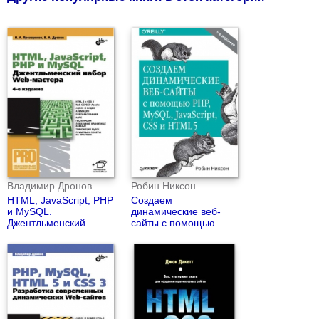
Владимир Дронов
Робин Никсон
HTML, JavaScript, PHP
Создаем
и MySQL.
динамические веб-
Джентльменский
сайты с помощью
набор Web-мастера
PHP, MySQL,
(4-е издание)
JavaScript, CSS и
HTML5