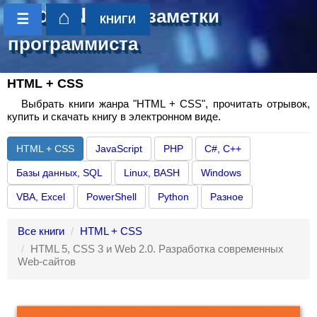
CoderNotes
- заметки
⌂
☰
КНИГИ
программиста
HTML + CSS
Выбрать книги жанра "HTML + CSS", прочитать отрывок,
купить и скачать книгу в электронном виде.
HTML + CSS
JavaScript
PHP
C#, C++
Базы данных, SQL
Linux, BASH
Windows
VBA, Excel
PowerShell
Python
Разное
Все книги
HTML + CSS
HTML 5, CSS 3 и Web 2.0. Разработка современных
Web-сайтов