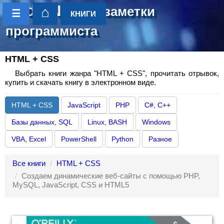
CoderNotes
- заметки
⌂
☰
КНИГИ
программиста
HTML + CSS
Выбрать книги жанра "HTML + CSS", прочитать отрывок,
купить и скачать книгу в электронном виде.
HTML + CSS
JavaScript
PHP
C#, C++
Базы данных, SQL
Linux, BASH
Windows
VBA, Excel
PowerShell
Python
Разное
Все книги
HTML + CSS
Создаем динамические веб-сайты с помощью PHP,
MySQL, JavaScript, CSS и HTML5