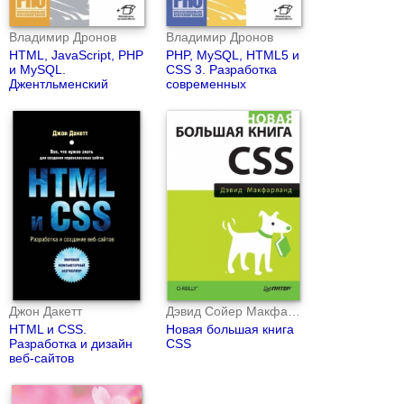
Владимир Дронов
Владимир Дронов
HTML, JavaScript, PHP
PHP, MySQL, HTML5 и
и MySQL.
CSS 3. Разработка
Джентльменский
современных
набор Web-мастера
динамических Web-
(4-е издание)
сайтов.
Джон Дакетт
Дэвид Сойер Макфарланд
HTML и CSS.
Новая большая книга
Разработка и дизайн
CSS
веб-сайтов