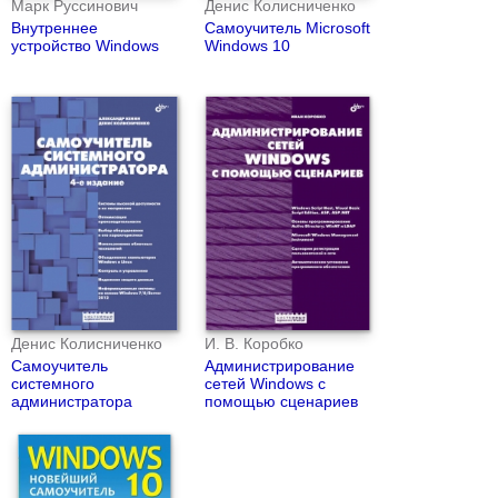
Марк Руссинович
Денис Колисниченко
Внутреннее
Самоучитель Microsoft
устройство Windows
Windows 10
Денис Колисниченко
И. В. Коробко
Самоучитель
Администрирование
системного
сетей Windows с
администратора
помощью сценариев