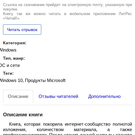
Ссылка на скачивание прийдет на электронную почту, указанную при
покупке.
Книгу так же можно читать в мобильном приложении ЛитРес
«Читай!».
Читать отрывок
Категория:
Windows
Тип, жанр:
ОС и сети
Теги:
Windows 10, Продукты Microsoft
Описание
Отзывы читателей
Дополнительно
Описание книги
Книга, которая покорила интернет-сообщество полнотой
изложения, количеством материала, а также
профессионализмом. После чтения данной книги вы станете