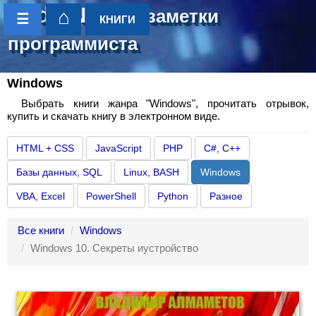
CoderNotes
- заметки
⌂
☰
КНИГИ
программиста
Windows
Выбрать книги жанра "Windows", прочитать отрывок,
купить и скачать книгу в электронном виде.
HTML + CSS
JavaScript
PHP
C#, C++
Базы данных, SQL
Linux, BASH
Windows
VBA, Excel
PowerShell
Python
Разное
Все книги
Windows
Windows 10. Секреты иустройство