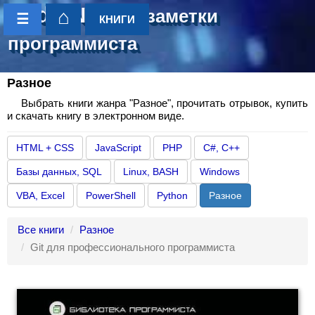
CoderNotes
- заметки
⌂
☰
КНИГИ
программиста
Разное
Выбрать книги жанра "Разное", прочитать отрывок, купить
и скачать книгу в электронном виде.
HTML + CSS
JavaScript
PHP
C#, C++
Базы данных, SQL
Linux, BASH
Windows
VBA, Excel
PowerShell
Python
Разное
Все книги
Разное
Git для профессионального программиста