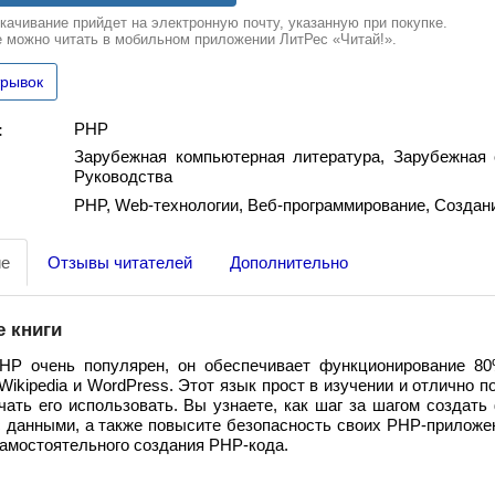
качивание прийдет на электронную почту, указанную при покупке.
е можно читать в мобильном приложении ЛитРес «Читай!».
трывок
PHP
:
Зарубежная компьютерная литература, Зарубежная 
Руководства
PHP, Web-технологии, Веб-программирование, Создан
ие
Отзывы читателей
Дополнительно
 книги
HР очень популярен, он обеспечивает функционирование 80%
Wikipedia и WordPress. Этот язык прост в изучении и отлично
чать его использовать. Вы узнаете, как шаг за шагом создат
с данными, а также повысите безопасность своих PHP-приложен
самостоятельного создания PHP-кода.