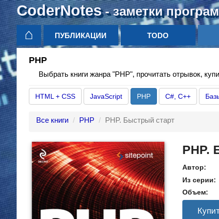
CoderNotes
- заметки програ
⌂
ПУБЛИКАЦИИ
TODO
PHP
Выбрать книги жанра "PHP", прочитать отрывок, купи
HTML + CSS
JavaScript
PHP
C#, C++
Баз
Все книги
PHP
PHP. Быстрый старт
PHP. 
Автор:
Из серии:
Объем:
Купит