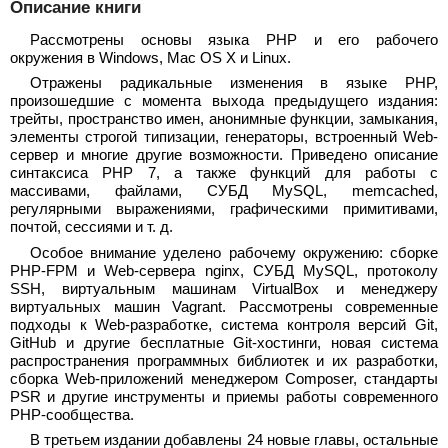
Описание книги
Рассмотрены основы языка PHP и его рабочего
окружения в Windows, Mac OS X и Linux.
Отражены радикальные изменения в языке PHP,
произошедшие с момента выхода предыдущего издания:
трейты, пространство имен, анонимные функции, замыкания,
элементы строгой типизации, генераторы, встроенный Web-
сервер и многие другие возможности. Приведено описание
синтаксиса PHP 7, а также функций для работы с
массивами, файлами, СУБД MySQL, memcached,
регулярными выражениями, графическими примитивами,
почтой, сессиями и т. д.
Особое внимание уделено рабочему окружению: сборке
PHP-FPM и Web-сервера nginx, СУБД MySQL, протоколу
SSH, виртуальным машинам VirtualBox и менеджеру
виртуальных машин Vagrant. Рассмотрены современные
подходы к Web-разработке, система контроля версий Git,
GitHub и другие бесплатные Git-хостинги, новая система
распространения программных библиотек и их разработки,
сборка Web-приложений менеджером Composer, стандарты
PSR и другие инструменты и приемы работы современного
PHP-сообщества.
В третьем издании добавлены 24 новые главы, остальные