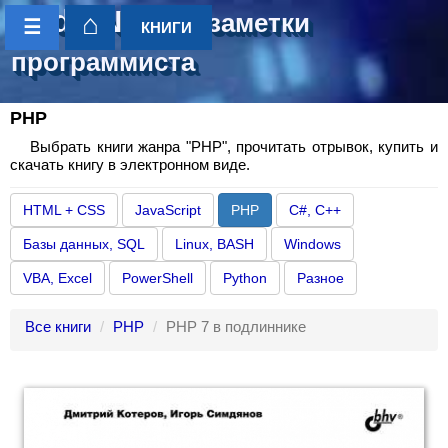
CoderNotes
- заметки
⌂
☰
КНИГИ
программиста
PHP
Выбрать книги жанра "PHP", прочитать отрывок, купить и
скачать книгу в электронном виде.
HTML + CSS
JavaScript
PHP
C#, C++
Базы данных, SQL
Linux, BASH
Windows
VBA, Excel
PowerShell
Python
Разное
Все книги
PHP
PHP 7 в подлиннике