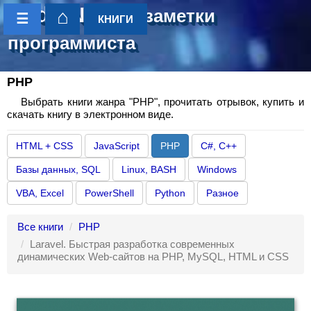
CoderNotes
- заметки
⌂
☰
КНИГИ
программиста
PHP
Выбрать книги жанра "PHP", прочитать отрывок, купить и
скачать книгу в электронном виде.
HTML + CSS
JavaScript
PHP
C#, C++
Базы данных, SQL
Linux, BASH
Windows
VBA, Excel
PowerShell
Python
Разное
Все книги
PHP
Laravel. Быстрая разработка современных
динамических Web-сайтов на PHP, MySQL, HTML и CSS