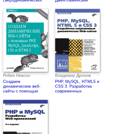
Web-сайтов на
набор Web-мастера
TypeScript и PHP
(4-е издание)
Робин Никсон
Владимир Дронов
Создаем
PHP, MySQL, HTML5 и
динамические веб-
CSS 3. Разработка
сайты с помощью
современных
PHP, MySQL,
динамических Web-
JavaScript, CSS и
сайтов.
HTML5