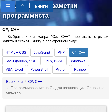
CoderNotes
- заметки
⌂
☰
КНИГИ
программиста
C#, C++
Выбрать книги жанра "C#, C++", прочитать отрывок,
купить и скачать книгу в электронном виде.
HTML + CSS
JavaScript
PHP
C#, C++
Базы данных, SQL
Linux, BASH
Windows
VBA, Excel
PowerShell
Python
Разное
Все книги
C#, C++
Программирование на C# для начинающих. Основные
сведения